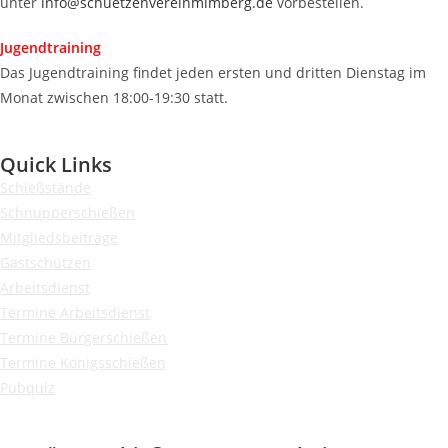
unter
info@schuetzenvereinmimberg.de
vorbestellen.
Jugendtraining
Das Jugendtraining findet jeden ersten und dritten Dienstag im
Monat zwischen 18:00-19:30 statt.
Quick Links
Schießstände
Schnupperschießen
Mitgliedsbeiträge
Gastschützen
Arbeitsdienst
Termine Arbeitsdienst
Termine Bürgerschießen
Termine König
sschießen
Pubquiz