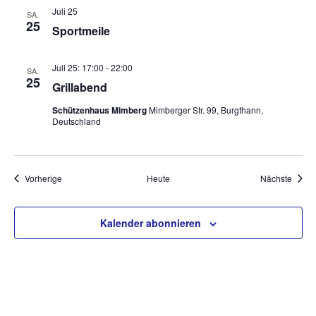
N
Juli 25
n
SA.
a
25
Sportmeile
d
v
A
i
Juli 25: 17:00
-
22:00
n
SA.
g
25
Grillabend
s
a
t
Schützenhaus Mimberg
Mimberger Str. 99, Burgthann,
i
Deutschland
i
c
o
h
n
t
Veranstaltungen
Veran
Vorherige
Heute
Nächste
e
n
Kalender abonnieren
,
N
a
v
i