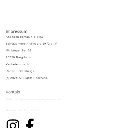
g
a
t
i
Impressum
o
Angaben gemäß § 5 TMG:
Schützenverein Mimberg 1972 e. V.
n
Mimberger Str. 99
90559 Burgthann
Vertreten durch:
Robert Eckersberger
(c) 2025 All Rights Reserved.
Kontakt
E-Mail:
info@schuetzenvereinmimberg.de
Telefon:
+49 9183 / 955 80