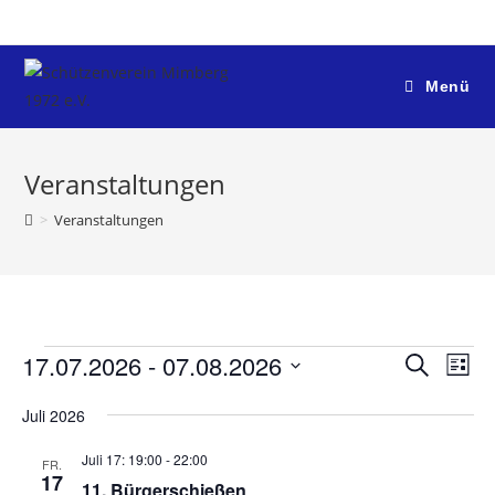
Menü
Veranstaltungen
>
Veranstaltungen
17.07.2026
 - 
07.08.2026
V
V
S
L
e
u
e
D
i
c
r
Juli 2026
r
s
a
h
a
t
t
a
Juli 17: 19:00
-
22:00
e
FR.
n
e
u
17
n
11. Bürgerschießen