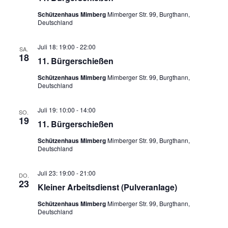
s
m
s
t
Schützenhaus Mimberg
Mimberger Str. 99, Burgthann,
w
Deutschland
t
a
ä
a
l
h
Juli 18: 19:00
-
22:00
SA.
l
t
18
l
11. Bürgerschießen
u
t
e
n
Schützenhaus Mimberg
Mimberger Str. 99, Burgthann,
u
n
Deutschland
g
n
.
A
g
Juli 19: 10:00
-
14:00
SO.
n
19
e
11. Bürgerschießen
s
n
Schützenhaus Mimberg
Mimberger Str. 99, Burgthann,
i
Deutschland
S
c
u
h
Juli 23: 19:00
-
21:00
DO.
t
c
23
Kleiner Arbeitsdienst (Pulveranlage)
e
h
Schützenhaus Mimberg
Mimberger Str. 99, Burgthann,
n
e
Deutschland
-
u