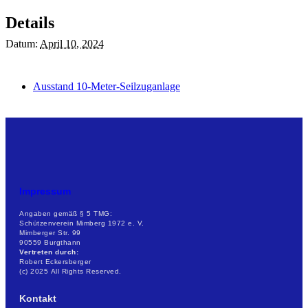
Details
Datum:
April 10, 2024
Ausstand 10-Meter-Seilzuganlage
Impressum
Angaben gemäß § 5 TMG:
Schützenverein Mimberg 1972 e. V.
Mimberger Str. 99
90559 Burgthann
Vertreten durch:
Robert Eckersberger
(c) 2025 All Rights Reserved.
Kontakt