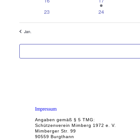
0
1
16
17
Veranstaltungen
Veranstaltung
0
0
23
24
Veranstaltungen
Veranstaltungen
Jan.
Impressum
Angaben gemäß § 5 TMG:
Schützenverein Mimberg 1972 e. V.
Mimberger Str. 99
90559 Burgthann