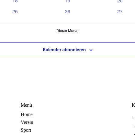
0
0
0
18
19
20
Veranstaltungen
Veranstaltungen
Veranst
0
0
0
25
26
27
Veranstaltungen
Veranstaltungen
Veranst
Dieser Monat
Kalender abonnieren
Menü
K
Home
E
Verein
T
Sport