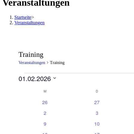
Veranstaltungen
Startseite
>
Veranstaltungen
Training
Veranstaltungen
Training
01.02.2026
Datum
Kalender
wählen.
M
D
von
0
0
26
27
Veranstaltungen
Veranstaltungen
Veranstaltungen
0
0
2
3
Veranstaltungen
Veranstaltungen
0
0
9
10
Veranstaltungen
Veranstaltungen